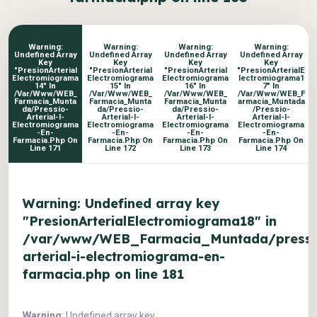
Warning
:
Warning
:
Warning
:
Warning
:
Undefined Array
Undefined Array
Undefined Array
Undefined Array
Key
Key
Key
Key
"PresionArterial
"PresionArterial
"PresionArterial
"PresionArterialE
Electromiograma
Electromiograma
Electromiograma
Lectromiograma1
14" In
15" In
16" In
7" In
/var/www/WEB_
/var/www/WEB_
/var/www/WEB_
/var/www/WEB_F
Farmacia_Munta
Farmacia_Munta
Farmacia_Munta
Armacia_Muntada
Da/pressio-
Da/pressio-
Da/pressio-
/pressio-
Arterial-I-
Arterial-I-
Arterial-I-
Arterial-I-
Electromiograma
Electromiograma
Electromiograma
Electromiograma
-en-
-en-
-en-
-en-
Farmacia.php
On
Farmacia.php
On
Farmacia.php
On
Farmacia.php
On
Line
171
Line
172
Line
173
Line
174
Warning
: Undefined array key
"PresionArterialElectromiograma18" in
/var/www/WEB_Farmacia_Muntada/pressi
arterial-i-electromiograma-en-
farmacia.php
on line
181
Warning
: Undefined array key