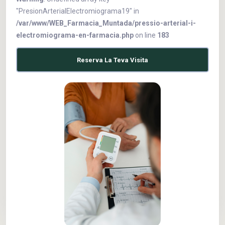
"PresionArterialElectromiograma19" in
/var/www/WEB_Farmacia_Muntada/pressio-arterial-i-
electromiograma-en-farmacia.php
on line
183
Reserva La Teva Visita