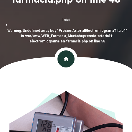
Inici
Warning
: Undefined array key "PresionArterialElectromiogramaTitulo1"
in
/var/www/WEB_Farmacia_Muntada/pressio-arterial-i-
electromiograma-en-farmacia.php
on line
58