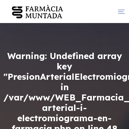
Warning
: Undefined array
key
"PresionArterialElectromio
in
/var/www/WEB_Farmacia_M
arterial-i-
electromiograma-en-
farmacia.php
on line
48