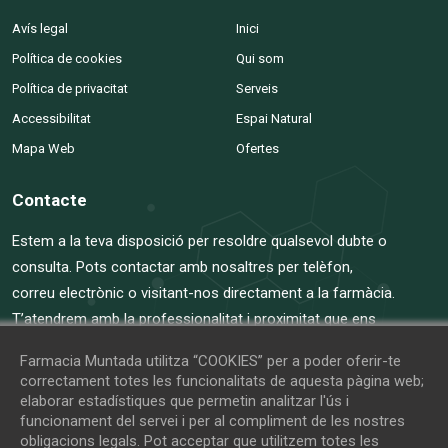
Avís legal
Inici
Política de cookies
Qui som
Política de privacitat
Serveis
Accessibilitat
Espai Natural
Mapa Web
Ofertes
Contacte
Estem a la teva disposició per resoldre qualsevol dubte o
consulta. Pots contactar amb nosaltres per telèfon,
correu electrònic o visitant-nos directament a la farmàcia.
T’atendrem amb la professionalitat i proximitat que ens
defineixen.
Farmacia Muntada utilitza “COOKIES” per a poder oferir-te
correctament totes les funcionalitats de aquesta pàgina web;
anabeatobe@farmaciamuntada.com
elaborar estadístiques que permetin analitzar l'ús i
funcionament del servei i per al compliment de les nostres
+34 938 64 96 80
obligacions legals. Pot acceptar que utilitzem totes les