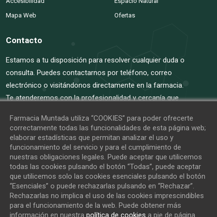
Accesibilidad
Espacio Natural
Mapa Web
Ofertas
Contacto
Estamos a tu disposición para resolver cualquier duda o
consulta. Puedes contactarnos por teléfono, correo
electrónico o visitándonos directamente en la farmacia.
Te atenderemos con la profesionalidad y cercanía que
nos definen.
Farmacia Muntada utiliza “COOKIES” para poder ofrecerte
correctamente todas las funcionalidades de esta página web;
anabeatobe@farmaciamuntada.com
elaborar estadísticas que permitan analizar el uso y
funcionamiento del servicio y para el cumplimiento de
+34 938 64 96 80
nuestras obligaciones legales. Puede aceptar que utilicemos
todas las cookies pulsando el botón “Todas”, puede aceptar
Instagram
que utilicemos solo las cookies esenciales pulsando el botón
“Esenciales” o puede rechazarlas pulsando en “Rechazar”.
Rechazarlas no implica el uso de las cookies imprescindibles
para el funcionamiento de la web. Puede obtener más
información en nuestra
política de cookies
a pie de página.